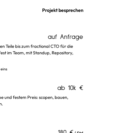
Projekt besprechen
auf Anfrage
n Teile bis zum fractional CTO für die
fest im Team, mit Standup, Repository,
 eins
ab 10k €
pe und festem Preis: scopen, bauen,
n.
180 €
/ Std