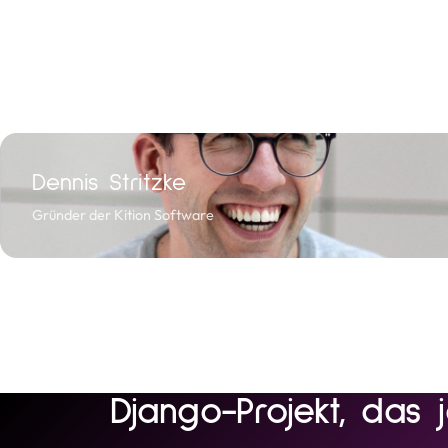
Dennis Stritzke
Gründer der Kition Software
Django-Projekt, das