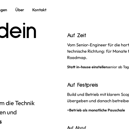
ngen
Über
Kontakt
dein
Auf Zeit
Vom Senior-Engineer für die harte
technische Richtung: für Monate 
Roadmap.
Statt in-house einstellen
senior ab Tag
Auf Festpreis
Build und Betrieb mit klarem Sco
übergeben und danach betreibe
m die Technik
+
Betrieb als monatliche Pauschale
fen und
s
Auf Abruf