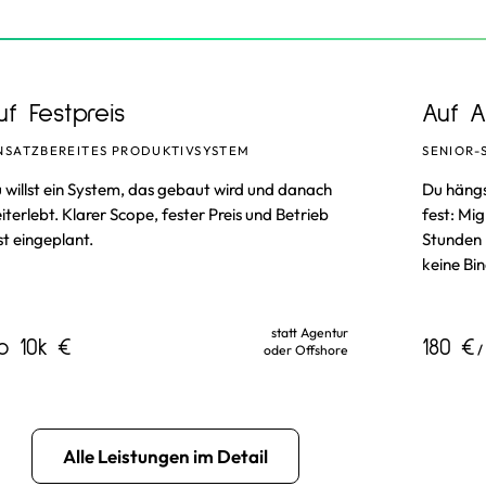
uf
Festpreis
Auf
A
NSATZBEREITES PRODUKTIVSYSTEM
SENIOR-
 willst ein System, das gebaut wird und danach
Du hängs
iterlebt. Klarer Scope, fester Preis und Betrieb
fest: Mi
st eingeplant.
Stunden 
keine Bi
statt Agentur
b 10k €
180 €
/
oder Offshore
Alle Leistungen im Detail